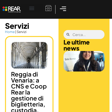
Lavora Con Noi
Servizi
Home
|
Servizi
Le ultime
news
R
S
L
2
a
Reggia di
q
Venaria: a
a
CNS e Coop
d
Rear la
c
1
gestione di
R
biglietteria,
o
custodia,
a