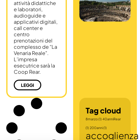
attività didattiche
a
e laboratori,
e
audioguide e
a
applicativi digitali,
p
call center e
P
centro
A
prenotazioni del
d
complesso de “La
1
Venaria Reale".

L’impresa
A
esecutrice sarà la
d
Coop Rear.

a
LEGGI
c
a
Tag cloud
8marzo
(1)
40anniRear
(1)
200anni
(1)
accoglienza