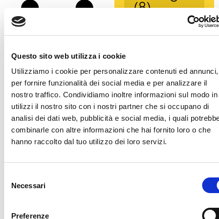
(8)
agendadisabilità
(1)
ambiente
(1)
autismo
(1)
benessere
(1)
bigdata
(1)
certificazioni
(1)
Questo sito web utilizza i cookie
cibo
(2)
CNS
(1)
Utilizziamo i cookie per personalizzare contenuti ed annunci,
contratti collettivi
per fornire funzionalità dei social media e per analizzare il
nazionali
(1)
cpd
(1)
crime
nostro traffico. Condividiamo inoltre informazioni sul modo in
cultura
utilizzi il nostro sito con i nostri partner che si occupano di
(1)
(8)
analisi dei dati web, pubblicità e social media, i quali potrebb
disabilità
combinarle con altre informazioni che hai fornito loro o che
(2)
egittologi;
(1)
festival
hanno raccolto dal tuo utilizzo dei loro servizi.
(1)
Firenze
(1)
FondazioneCasaMarta
Selezione
(1)
futuro
(1)
Necessari
del
ilsilenziononemaineutro
consenso
(1)
inclusione
Preferenze