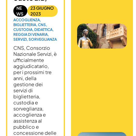
p
NE
23 GIUGNO
q
WS
2023
a
ACCOGLIENZA
,
BIGLIETTERIA
,
CNS
,
P
CUSTODIA
,
DIDATTICA
,
p
REGGIA DI VENARIA
,
s
SERVIZI
,
SORVEGLIANZA
b
CNS, Consorzio
p
Nazionale Servizi, è
M
ufficialmente
C
aggiudicatario,
V
per i prossimi tre
23
anni, della

gestione dei
C
V
servizi di

biglietteria,
d
custodia e
b
sorveglianza,
R
accoglienza e
s
assistenza al
p
pubblico e
concessione delle
P