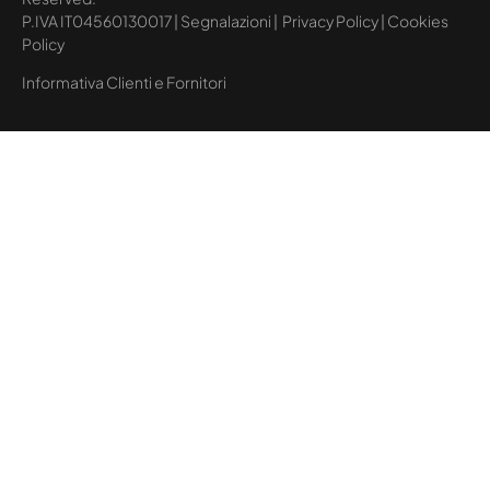
P.IVA IT04560130017 |
Segnalazioni
|
Privacy Policy
|
Cookies
Policy
Informativa Clienti e Fornitori