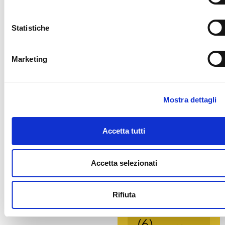
(8)
innovazione
(1)
Statistiche
italianchefcharitynight2023
(1)
laboratori
(1)
lavoro
(1)
Marketing
Legacoop
(1)
mostre
(1)
museo del cinema
(1)
museo
egizio
(5)
Mostra dettagli
NOallaviolenzadig
(3)
nuovo codice
Accetta tutti
appalti
(1)
Reggia di
ricerca
Venaria
(1)
Accetta selezionati
(2)
riforme
(1)
salonedellibro
(1)
scuola
Rifiuta
(1)
Servizi
(1)
solidarietà
(6)