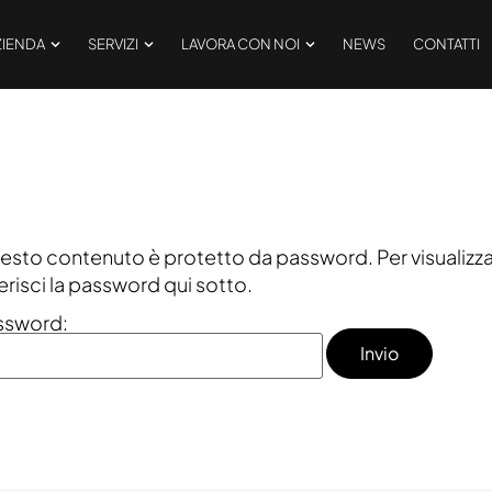
ZIENDA
SERVIZI
LAVORA CON NOI
NEWS
CONTATTI
sto contenuto è protetto da password. Per visualizza
erisci la password qui sotto.
ssword: