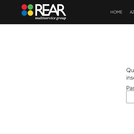
HOME
A
Que
ins
Pa