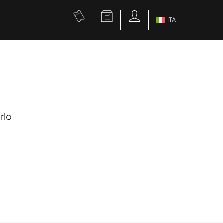
ITA
rlo