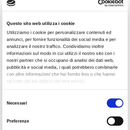
addetti, che vengono preparati con
competenza e professionalità per gestire al
meglio le richieste e le esigenze di tutti i tipi di
Questo sito web utilizza i cookie
utenza.
Utilizziamo i cookie per personalizzare contenuti ed
Il servizio di reception si prefigge di fornire un
annunci, per fornire funzionalità dei social media e per
caloroso benvenuto ai visitatori e di offrire
analizzare il nostro traffico. Condividiamo inoltre
assistenza durante la loro permanenza. Gli
informazioni sul modo in cui utilizzi il nostro sito con i
addetti sono addestrati per essere cortesi,
nostri partner che si occupano di analisi dei dati web,
disponibili e pronti a fornire informazioni e
pubblicità e social media, i quali potrebbero combinarle
supporto.
con altre informazioni che hai fornito loro o che hanno
raccolto dal tuo utilizzo dei loro servizi.
Nel caso del centralino, il personale è preparato
per gestire le chiamate in modo efficiente e
Selezione
rispondere alle domande o indirizzare le
Necessari
del
chiamate ai reparti appropriati. La
consenso
professionalità nell’interazione con i chiamanti è
fondamentale per garantire un’esperienza
Preferenze
positiva.