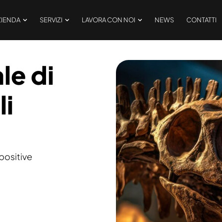
ZIENDA
SERVIZI
LAVORA CON NOI
NEWS
CONTATTI
le di
li
spositive