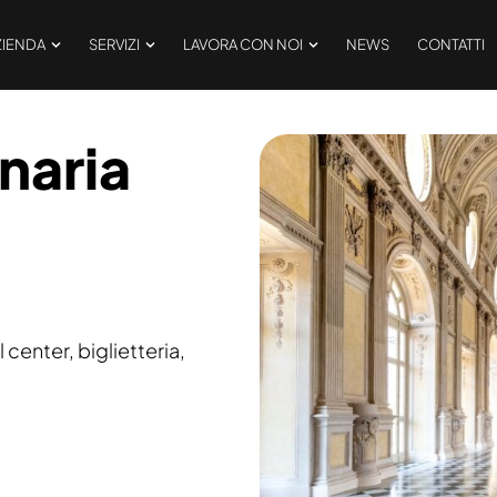
ZIENDA
SERVIZI
LAVORA CON NOI
NEWS
CONTATTI
naria
 center, biglietteria,