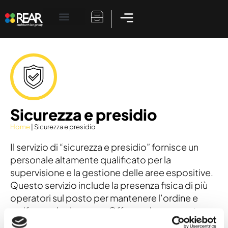
Non Classifié(e)
Sicurezza e presidio
Home
|
Sicurezza e presidio
Il servizio di “sicurezza e presidio” fornisce un
personale altamente qualificato per la
supervisione e la gestione delle aree espositive.
Questo servizio include la presenza fisica di più
operatori sul posto per mantenere l’ordine e
verificarne la sicurezza. Offre anche una vasta
gamma di servizi aggiuntivi quali l’accesso