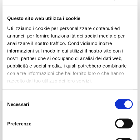
all’area, il controllo del flusso di visitatori, la
sorveglianza, la gestione dei problemi di
Questo sito web utilizza i cookie
sicurezza e la gestione dei momenti di chiusura.
Questo servizio garantisce un’esperienza
Utilizziamo i cookie per personalizzare contenuti ed
positiva ai visitatori degli spazi espositivi in
annunci, per fornire funzionalità dei social media e per
termini di sicurezza, ordine e privacy.
analizzare il nostro traffico. Condividiamo inoltre
informazioni sul modo in cui utilizzi il nostro sito con i
nostri partner che si occupano di analisi dei dati web,
pubblicità e social media, i quali potrebbero combinarle
con altre informazioni che hai fornito loro o che hanno
raccolto dal tuo utilizzo dei loro servizi.
Selezione
Necessari
del
consenso
Preferenze